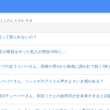
うふさん
ヒカル
キヨ
誌って怒られないの？
主の唯我をやった犯人が懲役15年に…
ープの女ライバーさん、同僚の男Vから映画に誘われて軽くOK
ューバーさん、ソシャゲのアイドル声がよそいき感がある？
気Vチューバーさん、初音ミクとの始球式が近未来すぎると話