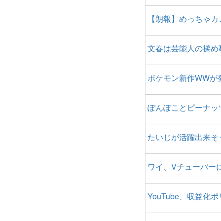
【朗報】めっちゃカ
文春は芸能人の揉め
ポケモン新作WWが
ぽんぽことピーナッ
たいじが活躍出来そ
ワイ、Vチューバー
YouTube、収