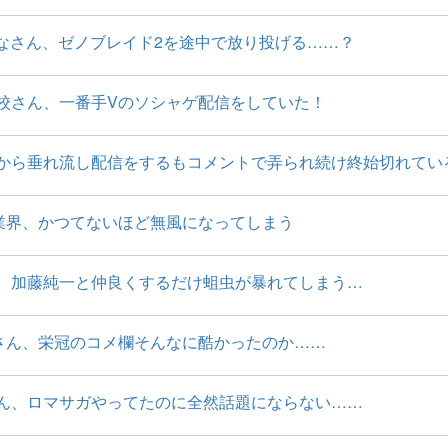
うなさん、ゼノブレイド2を途中で放り投げる……？
校さん、一番手Vのソシャゲ配信をしていた！
から垂れ流し配信をするもコメントで弄られ続け終始切れてい
業界、かつてないほど無風になってしまう
、加藤純一と仲良くするだけ蛆虫が暴れてしまう…
さん、栄冠のコメ欄そんなに酷かったのか……
ん、ロマサガやってたのに全然話題にならない……