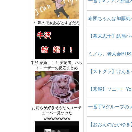
一番手Vファン系個
布団ちゃんは加藤純
牛沢の彼女あざとすぎだろ
【幕末志士】結局ハ
ミノル、老人会RU
牛沢 結婚！！！ 実況者、ネッ
トユーザーの反応まとめ
【ストグラ】けんき
【悲報】ソニー、Yo
一番手Vグループの
お前らが好きそうな女ユーチ
ューバー見つけた
wwwwwwwwww
【おおえのたかゆき