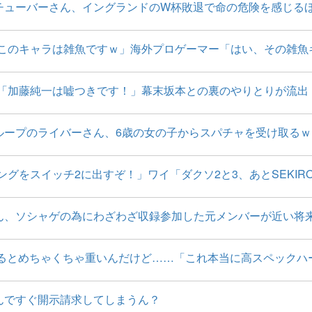
チューバーさん、イングランドのW杯敗退で命の危険を感じる
このキャラは雑魚ですｗ」海外プロゲーマー「はい、その雑魚
「加藤純一は嘘つきです！」幕末坂本との裏のやりとりが流出
ループのライバーさん、6歳の女の子からスパチャを受け取る
グをスイッチ2に出すぞ！」ワイ「ダクソ2と3、あとSEKIR
ん、ソシャゲの為にわざわざ収録参加した元メンバーが近い将
やるとめちゃくちゃ重いんだけど……「これ本当に高スペックハ
んですぐ開示請求してしまうん？