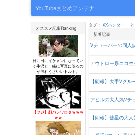
YouTubeまとめアンテナ
タグ：
XXハンター
と
オススメ記事Ranking
新着記事
Vチューバーの同人
日に日にイケメンになってい
アウトロー系ニコ生
く牛沢と一緒に写真に映るの
が照れくさいレトルト。
【朗報】大手Vグル
アヒルの大人気Vチ
【フジ】顔バレワロタｗｗｗ
【朗報】彗星の大人
ｗｗ