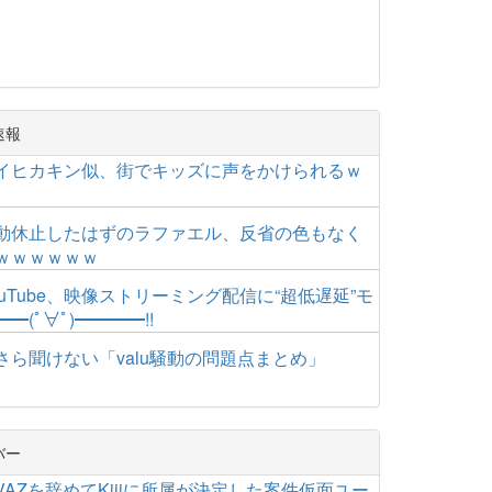
速報
】ワイヒカキン似、街でキッズに声をかけられるｗ
】活動休止したはずのラファエル、反省の色もなく
ｗｗｗｗｗｗ
uTube、映像ストリーミング配信に“超低遅延”モ
━(ﾟ∀ﾟ)━━━━!!
】今さら聞けない「valu騒動の問題点まとめ」
バー
AZを辞めてKiiiに所属が決定した案件仮面ユー