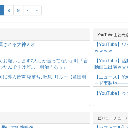
7
8
9
›
»
YouTubeまとめ
露される大神ミオ
【YouTube
ｗｗｗｗ
くお願いします7人しか言ってない」叶「言
【YouTube
ったんですけど…」明治「あっ」
動画に出演ｗｗ
睡眠導入音声 寝落ち､吐息､耳ふー【童田明
【ニュース】Yo
ード実装ｷﾀ━━━
【YouTube
ビバユーチュー
き飛ばす衝撃映像
【ラファエル】V