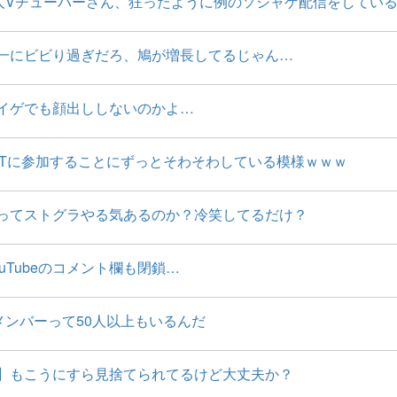
人Vチューバーさん、狂ったように例のソシャゲ配信をしてい
一にビビり過ぎだろ、鳩が増長してるじゃん…
イゲでも顔出ししないのかよ…
STに参加することにずっとそわそわしている模様ｗｗｗ
ってストグラやる気あるのか？冷笑してるだけ？
uTubeのコメント欄も閉鎖…
メンバーって50人以上もいるんだ
】もこうにすら見捨てられてるけど大丈夫か？