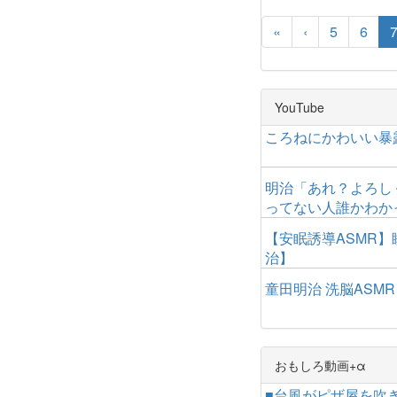
«
‹
5
6
YouTube
ころねにかわいい暴
明治「あれ？よろし
ってない人誰かわか
【安眠誘導ASMR】
治】
童田明治 洗脳ASMR
おもしろ動画+α
■台風がピザ屋を吹