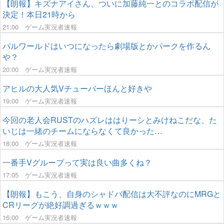
【朗報】キズナアイさん、ついに加藤純一とのコラボ配信が
決定！本日21時から
21:00
ゲーム実況者速報
パルワールドはいつになったら劇場版とかパークを作るん
や？
20:00
ゲーム実況者速報
アヒルの大人気Vチューバーほんと好きや
19:00
ゲーム実況者速報
今回の老人会RUSTのハズレははりーシとみけねこだな、た
いじは一緒のチームにならなくて良かった…
18:00
ゲーム実況者速報
一番手Vグループって実は良い曲多くね？
17:05
ゲーム実況者速報
【朗報】もこう、自身のシャドバ配信は大不評なのにMRGと
CRリーグが絶好調過ぎるｗｗｗ
16:00
ゲーム実況者速報