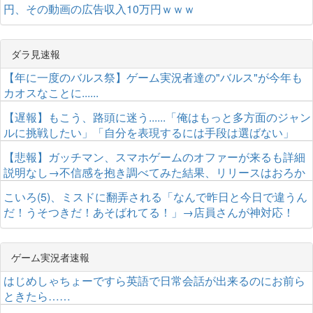
円、その動画の広告収入10万円ｗｗｗ
ダラ見速報
【年に一度のバルス祭】ゲーム実況者達の"バルス"が今年も
カオスなことに......
【遅報】もこう、路頭に迷う......「俺はもっと多方面のジャン
ルに挑戦したい」「自分を表現するには手段は選ばない」
【悲報】ガッチマン、スマホゲームのオファーが来るも詳細
説明なし→不信感を抱き調べてみた結果、リリースはおろか
サービス終了していたｗｗｗｗｗｗ
こいろ(5)、ミスドに翻弄される「なんで昨日と今日で違うん
だ！うそつきだ！あそばれてる！」→店員さんが神対応！
ゲーム実況者速報
はじめしゃちょーですら英語で日常会話が出来るのにお前ら
ときたら……