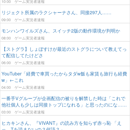
10:00
ゲーム実況者速報
リジェクト所属のラクシャーナさん、同接297人……
09:00
ゲーム実況者速報
モンハンワイルズさん、スイッチ2版の動作環境が判明か
08:00
ゲーム実況者速報
【ストグラ】しょぼすけが最近のストグラについて教えてっ
て配信してたけどさ
06:00
ゲーム実況者速報
YouTuber「経費で車買ったからタダw飯も家賃も旅行も経費
w」←これ
04:00
ゲーム実況者速報
一番手Vグループが企画配信の被りを解禁した時は「これで
他社個人も少しは同接トップになれる」と思ったのにな……
03:00
ゲーム実況者速報
ヒカキンさん、『VIVANT』の読み方を知らず赤っ恥 「え
っ、Tを読まないの？何語？」