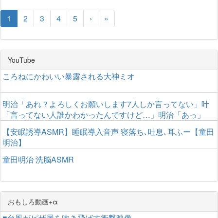
1
2
3
4
5
›
»
YouTube
ころねにかわいい暴露される大神ミオ
明治「あれ？よろしくお願いします7人しか言ってない」叶
「言ってない人誰かわかったんですけど…」明治「あっ」
【安眠誘導ASMR】睡眠導入音声 寝落ち､吐息､耳ふー【童田
明治】
童田明治 洗脳ASMR
おもしろ動画+α
■台風がピザ屋を吹き飛ばす衝撃映像