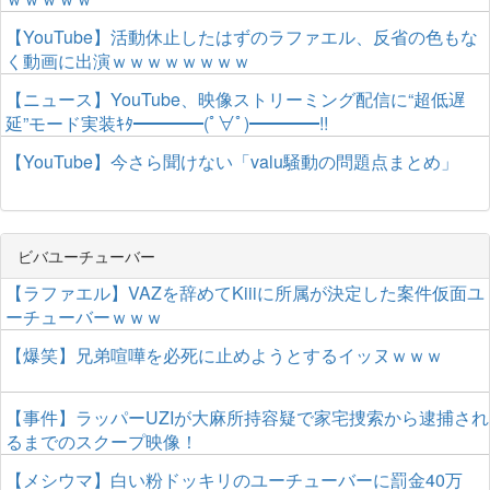
【YouTube】活動休止したはずのラファエル、反省の色もな
く動画に出演ｗｗｗｗｗｗｗｗ
【ニュース】YouTube、映像ストリーミング配信に“超低遅
延”モード実装ｷﾀ━━━━(ﾟ∀ﾟ)━━━━!!
【YouTube】今さら聞けない「valu騒動の問題点まとめ」
ビバユーチューバー
【ラファエル】VAZを辞めてKiiiに所属が決定した案件仮面ユ
ーチューバーｗｗｗ
【爆笑】兄弟喧嘩を必死に止めようとするイッヌｗｗｗ
【事件】ラッパーUZIが大麻所持容疑で家宅捜索から逮捕され
るまでのスクープ映像！
【メシウマ】白い粉ドッキリのユーチューバーに罰金40万