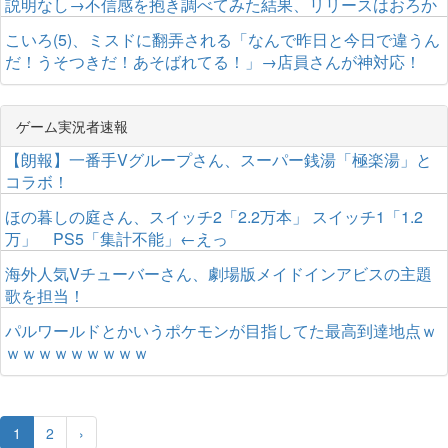
説明なし→不信感を抱き調べてみた結果、リリースはおろか
サービス終了していたｗｗｗｗｗｗ
こいろ(5)、ミスドに翻弄される「なんで昨日と今日で違うん
だ！うそつきだ！あそばれてる！」→店員さんが神対応！
ゲーム実況者速報
【朗報】一番手Vグループさん、スーパー銭湯「極楽湯」と
コラボ！
ほの暮しの庭さん、スイッチ2「2.2万本」 スイッチ1「1.2
万」 PS5「集計不能」←えっ
海外人気Vチューバーさん、劇場版メイドインアビスの主題
歌を担当！
パルワールドとかいうポケモンが目指してた最高到達地点ｗ
ｗｗｗｗｗｗｗｗｗ
1
2
›