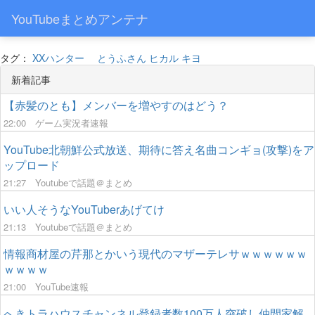
YouTubeまとめアンテナ
タグ：
XXハンター
とうふさん
ヒカル
キヨ
新着記事
【赤髪のとも】メンバーを増やすのはどう？
22:00
ゲーム実況者速報
YouTube北朝鮮公式放送、期待に答え名曲コンギョ(攻撃)をア
ップロード
21:27
Youtubeで話題＠まとめ
いい人そうなYouTuberあげてけ
21:13
Youtubeで話題＠まとめ
情報商材屋の芹那とかいう現代のマザーテレサｗｗｗｗｗｗ
ｗｗｗｗ
21:00
YouTube速報
へきトラハウスチャンネル登録者数100万人突破し仲間家解