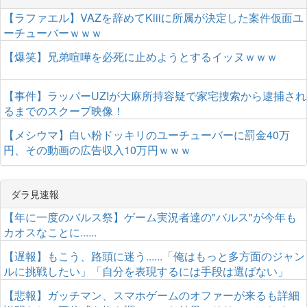
【ラファエル】VAZを辞めてKiiiに所属が決定した案件仮面ユ
ーチューバーｗｗｗ
【爆笑】兄弟喧嘩を必死に止めようとするイッヌｗｗｗ
【事件】ラッパーUZIが大麻所持容疑で家宅捜索から逮捕され
るまでのスクープ映像！
【メシウマ】白い粉ドッキリのユーチューバーに罰金40万
円、その動画の広告収入10万円ｗｗｗ
ダラ見速報
【年に一度のバルス祭】ゲーム実況者達の"バルス"が今年も
カオスなことに......
【遅報】もこう、路頭に迷う......「俺はもっと多方面のジャン
ルに挑戦したい」「自分を表現するには手段は選ばない」
【悲報】ガッチマン、スマホゲームのオファーが来るも詳細