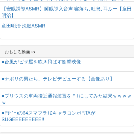
【安眠誘導ASMR】睡眠導入音声 寝落ち､吐息､耳ふー【童田
明治】
童田明治 洗脳ASMR
おもしろ動画+α
■台風がピザ屋を吹き飛ばす衝撃映像
■ナポリの男たち、テレビデビューする【画像あり】
■プリウスの車両接近通報装置をＦ1にしてみた結果ｗｗｗｗ
ｗ
■P(ﾋﾟｰ)の64スマブラ12キャラコンボRTAが
SUGEEEEEEEEE!!