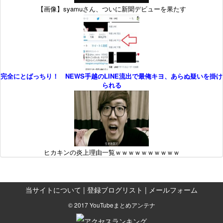
【画像】syamuさん、ついに新聞デビューを果たす
完全にとばっちり！ NEWS手越のLINE流出で最俺キヨ、あらぬ疑いを掛け
られる
ヒカキンの炎上理由一覧ｗｗｗｗｗｗｗｗｗｗ
当サイトについて
|
登録ブログリスト
|
メールフォーム
© 2017 YouTubeまとめアンテナ