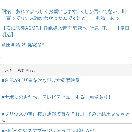
明治「あれ？よろしくお願いします7人しか言ってない」叶
「言ってない人誰かわかったんですけど…」明治「あっ」
【安眠誘導ASMR】睡眠導入音声 寝落ち､吐息､耳ふー【童田
明治】
童田明治 洗脳ASMR
おもしろ動画+α
■台風がピザ屋を吹き飛ばす衝撃映像
■ナポリの男たち、テレビデビューする【画像あり】
■プリウスの車両接近通報装置をＦ1にしてみた結果ｗｗｗｗ
ｗ
■P(ﾋﾟｰ)の64スマブラ12キャラコンボRTAが