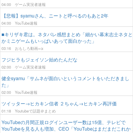
04:00
ゲーム実況者速報
【悲報】syamuさん、ニートと呼べるのもあと2年
04:00
YouTube速報
■キリザキ君は。ネタバレ感想まとめ「細かい幕末志士ネタと
かミニゲームもいっぱいあって面白かった」
03:16
おもしろ動画+α
フジヒラもジェイソン始めたんだな
02:00
ゲーム実況者速報
健全syamu「サムネが面白いというコメントをいただきまし
た」
02:00
YouTube速報
ツイッター→ヒカキン信者 ２ちゃん→ヒカキン再評価
01:18
Youtubeで話題＠まとめ
YouTubeの月間正規ログインユーザー数は15億、テレビで
YouTubeを見る人も増加、CEO「YouTubeはまだまだこれか