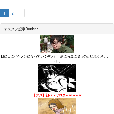
1
2
›
オススメ記事Ranking
日に日にイケメンになっていく牛沢と一緒に写真に映るのが照れくさいレト
ルト。
【フジ】顔バレワロタｗｗｗｗｗ