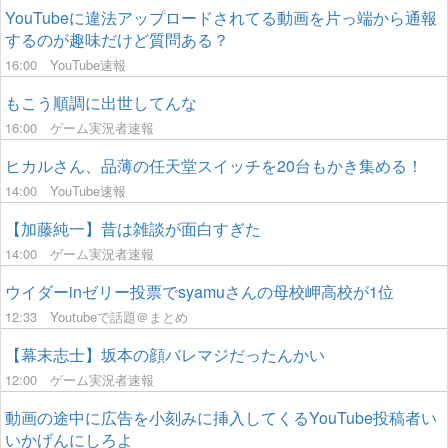
YouTubeに違法アップロードされてる動画を片っ端から通報
するのが趣味だけど質問ある？
16:00
YouTube速報
もこう順調に出世してんな
16:00
ゲーム実況者速報
ヒカルさん、品薄の任天堂スイッチを20台もかき集める！
14:00
YouTube速報
【加藤純一】昔は雑談が面白すぎた
14:00
ゲーム実況者速報
ウイダーinゼリー投票でsyamuさんの母校岬高校が1位
12:33
Youtubeで話題＠まとめ
【幕末志士】坂本の顔バレマジだったんかい
12:00
ゲーム実況者速報
動画の途中に広告を小刻みに挿入してくるYouTube投稿者い
いかげんにしろよ