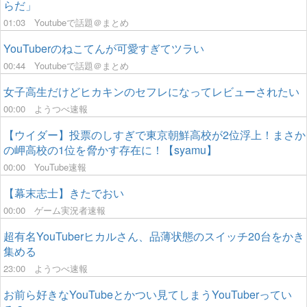
らだ」
01:03
Youtubeで話題＠まとめ
YouTuberのねこてんが可愛すぎてツラい
00:44
Youtubeで話題＠まとめ
女子高生だけどヒカキンのセフレになってレビューされたい
00:00
ようつべ速報
【ウイダー】投票のしすぎで東京朝鮮高校が2位浮上！まさか
の岬高校の1位を脅かす存在に！【syamu】
00:00
YouTube速報
【幕末志士】きたでおい
00:00
ゲーム実況者速報
超有名YouTuberヒカルさん、品薄状態のスイッチ20台をかき
集める
23:00
ようつべ速報
お前ら好きなYouTubeとかつい見てしまうYouTuberってい