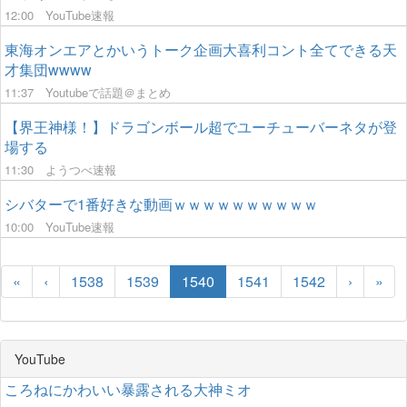
12:00
YouTube速報
東海オンエアとかいうトーク企画大喜利コント全てできる天
才集団wwww
11:37
Youtubeで話題＠まとめ
【界王神様！】ドラゴンボール超でユーチューバーネタが登
場する
11:30
ようつべ速報
シバターで1番好きな動画ｗｗｗｗｗｗｗｗｗｗ
10:00
YouTube速報
«
‹
1538
1539
1540
1541
1542
›
»
YouTube
ころねにかわいい暴露される大神ミオ