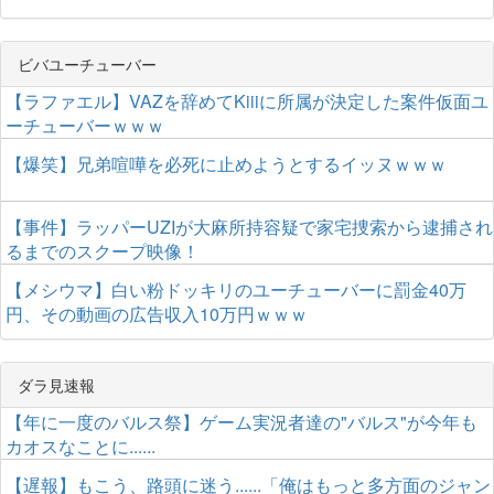
ビバユーチューバー
【ラファエル】VAZを辞めてKiiiに所属が決定した案件仮面ユ
ーチューバーｗｗｗ
【爆笑】兄弟喧嘩を必死に止めようとするイッヌｗｗｗ
【事件】ラッパーUZIが大麻所持容疑で家宅捜索から逮捕され
るまでのスクープ映像！
【メシウマ】白い粉ドッキリのユーチューバーに罰金40万
円、その動画の広告収入10万円ｗｗｗ
ダラ見速報
【年に一度のバルス祭】ゲーム実況者達の"バルス"が今年も
カオスなことに......
【遅報】もこう、路頭に迷う......「俺はもっと多方面のジャン