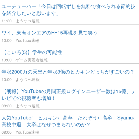
ユーチューバー「今日は回転ずしを無料で食べられる節約技
を紹介したいと思います」
11:30
ようつべ速報
ワイ、東海オンエアのFF15再現を見て笑う
10:00
YouTube速報
【こいろ(5)】学生の可能性
10:00
ゲーム実況者速報
年収2000万の天皇と年収3億のヒカキンどっちがすごいの？
10:00
ようつべ速報
【朗報】YouTubeの月間正規ログインユーザー数は15億、テ
レビでの視聴者も増加！
08:30
ようつべ速報
人気YouTuber ヒカキン←高卒 たれぞう←高卒 Syamu←
高校中退 大卒はなぜつまらないのか？
08:00
YouTube速報