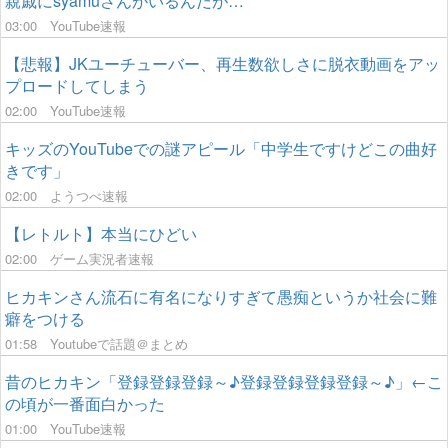
親戚にsyamuさんがいるんだが…
03:00
YouTube速報
【悲報】JKユーチューバー、再生数欲しさに脱衣動画をアッ
プロードしてしまう
02:00
YouTube速報
キッズのYouTubeでの謎アピール「中学生ですけどこの曲好
きです」
02:00
ようつべ速報
【レトルト】本当にひどい
02:00
ゲーム実況者速報
ヒカキンさん流石に有名になりすぎて愚痴というか社会に難
癖をつける
01:58
Youtubeで話題＠まとめ
昔のヒカキン「登録登録登録～♪登録登録登録登録～♪」←こ
の頃が一番面白かった
01:00
YouTube速報