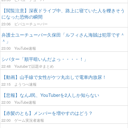
【閲覧注意】深夜ドライブ中、路上に寝ていた人を轢きそう
になった恐怖の瞬間
23:06
ビバユーチューバー
弁護士ユーチューバー久保田「ルフィさん海賊は犯罪です＾
＾」
23:00
YouTube速報
シバター「順平暗いんだよっ・・・・！」
22:48
Youtubeで話題＠まとめ
【動画】山手線で女性がケツ丸出しで電車内放尿！
22:15
ようつべ速報
【悲報】なんJ民、YouTuberを2人しか知らない
22:00
YouTube速報
【赤髪のとも】メンバーを増やすのはどう？
22:00
ゲーム実況者速報