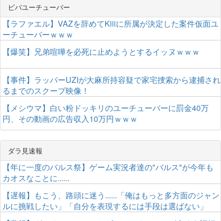
ビバユーチューバー
【ラファエル】VAZを辞めてKiiiに所属が決定した案件仮面ユ
ーチューバーｗｗｗ
【爆笑】兄弟喧嘩を必死に止めようとするイッヌｗｗｗ
【事件】ラッパーUZIが大麻所持容疑で家宅捜索から逮捕され
るまでのスクープ映像！
【メシウマ】白い粉ドッキリのユーチューバーに罰金40万
円、その動画の広告収入10万円ｗｗｗ
ダラ見速報
【年に一度のバルス祭】ゲーム実況者達の"バルス"が今年も
カオスなことに......
【遅報】もこう、路頭に迷う......「俺はもっと多方面のジャン
ルに挑戦したい」「自分を表現するには手段は選ばない」