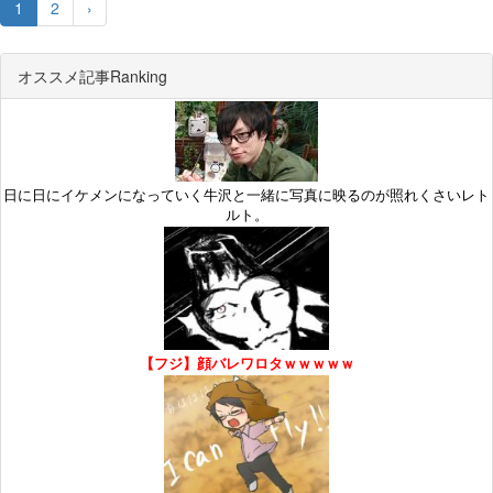
1
2
›
オススメ記事Ranking
日に日にイケメンになっていく牛沢と一緒に写真に映るのが照れくさいレト
ルト。
【フジ】顔バレワロタｗｗｗｗｗ