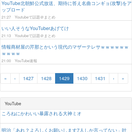
YouTube北朝鮮公式放送、期待に答え名曲コンギョ(攻撃)をア
ップロード
21:27
Youtubeで話題＠まとめ
いい人そうなYouTuberあげてけ
21:13
Youtubeで話題＠まとめ
情報商材屋の芹那とかいう現代のマザーテレサｗｗｗｗｗｗ
ｗｗｗｗ
21:00
YouTube速報
«
‹
1427
1428
1429
1430
1431
›
»
YouTube
ころねにかわいい暴露される大神ミオ
明治「あれ？よろしくお願いします7人しか言ってない」叶