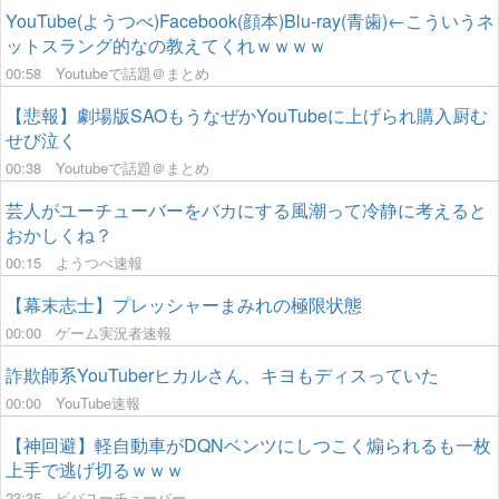
YouTube(ようつべ)Facebook(顔本)Blu-ray(青歯)←こういうネ
ットスラング的なの教えてくれｗｗｗｗ
00:58
Youtubeで話題＠まとめ
【悲報】劇場版SAOもうなぜかYouTubeに上げられ購入厨む
せび泣く
00:38
Youtubeで話題＠まとめ
芸人がユーチューバーをバカにする風潮って冷静に考えると
おかしくね？
00:15
ようつべ速報
【幕末志士】プレッシャーまみれの極限状態
00:00
ゲーム実況者速報
詐欺師系YouTuberヒカルさん、キヨもディスっていた
00:00
YouTube速報
【神回避】軽自動車がDQNベンツにしつこく煽られるも一枚
上手で逃げ切るｗｗｗ
23:35
ビバユーチューバー