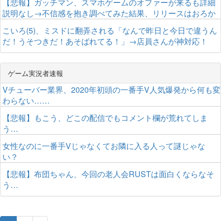
【悲報】ガッチマン、スマホゲームのオファーが来るも詳細
説明なし→不信感を抱き調べてみた結果、リリースはおろか
サービス終了していたｗｗｗｗｗｗ
こいろ(5)、ミスドに翻弄される「なんで昨日と今日で違うん
だ！うそつきだ！あそばれてる！」→店員さんが神対応！
ゲーム実況者速報
Vチューバー業界、2020年初頭の一番手V人気爆発から何も変
わらない……
【悲報】もこう、どこの配信でもコメント欄が荒れてしま
う…
女性なのに一番手Vじゃなくてお隣に入る人って謎じゃな
い？
【悲報】布団ちゃん、今回の老人会RUSTは面白くならなそ
う…