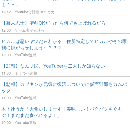
よ＾＾」
12:12
Youtubeで話題＠まとめ
【幕末志士】聖剣OKだったら何でも上げれるだろ
12:00
ゲーム実況者速報
ヒカルは悪いヤツだ←わかる 住所特定してヒカルやその家
族に嫌がらせしよう←？？？
12:00
YouTube速報
【悲報】なんＪ民、YouTuberを二人しか知らない
11:30
ようつべ速報
【悲報】カブキンが元気に復活…ついでに仮面野郎もカムバ
ック
11:00
YouTube速報
木下ゆうか「大食いしまーす！美味しい！パクパクもぐも
ぐ！まだまだ食べれるよ！」
10:00
YouTube速報