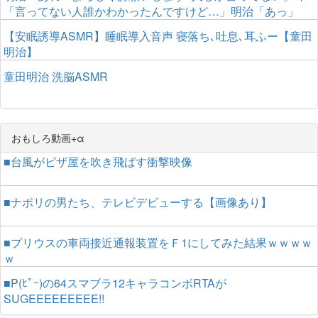
「言ってない人誰かわかったんですけど…」明治「あっ」
【安眠誘導ASMR】睡眠導入音声 寝落ち､吐息､耳ふー【童田
明治】
童田明治 洗脳ASMR
おもしろ動画+α
■台風がピザ屋を吹き飛ばす衝撃映像
■ナポリの男たち、テレビデビューする【画像あり】
■プリウスの車両接近通報装置をＦ1にしてみた結果ｗｗｗｗ
ｗ
■P(ﾋﾟｰ)の64スマブラ12キャラコンボRTAが
SUGEEEEEEEEE!!